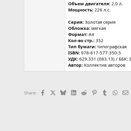
Объем двигателя:
2.0 л.
Мощность:
226 л.с.
Серия:
Золотая серия
Обложка:
мягкая
Формат:
A4
Кол-во стр.:
352
Тип бумаги:
типографская
ISBN:
978-617-577-350-5
УДК:
629.331 (083.13) / ББК: 
Автор:
Коллектив авторов
Facebook
X
Bluesky
LinkedIn
Reddit
Pinterest
Tumblr
Whats
E
Share: