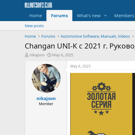
Home
Forums
What's new
Members
New posts
Home
Forums
Automotive Software, Manuals, Videos
Changan UNI-K c 2021 г. Руков
T
S
nikajson
May 6, 2025
h
t
r
a
May 6, 2025
e
r
a
t
d
d
s
a
t
t
nikajson
a
e
r
Member
t
e
r