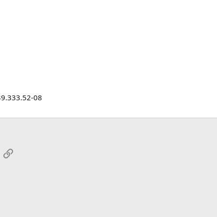
39.333.52-08
App
mail
Link