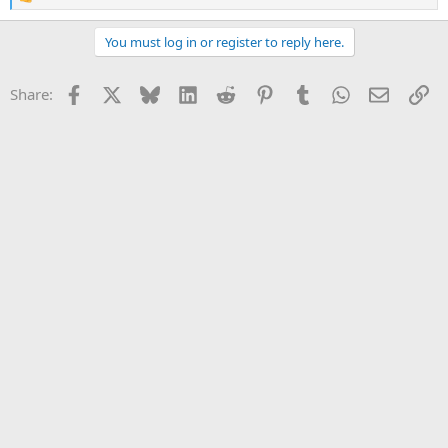
R
e
a
You must log in or register to reply here.
c
t
i
Facebook
X
Bluesky
LinkedIn
Reddit
Pinterest
Tumblr
WhatsApp
Email
Li
Share:
o
n
s
: