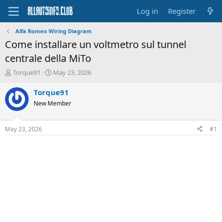
Log in
Register
Alfa Romeo Wiring Diagram
Come installare un voltmetro sul tunnel
centrale della MiTo
T
S
Torque91
May 23, 2026
h
t
r
a
Torque91
e
r
New Member
a
t
d
d
s
a
May 23, 2026
#1
t
t
a
e
r
t
e
r