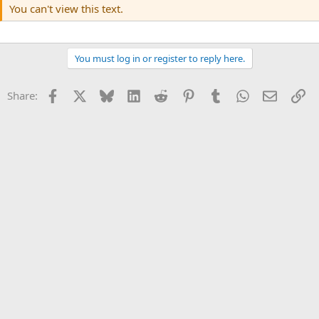
You can't view this text.
You must log in or register to reply here.
Facebook
X
Bluesky
LinkedIn
Reddit
Pinterest
Tumblr
WhatsApp
Email
Li
Share: