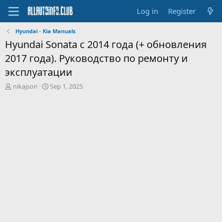
Log in
Register
Hyundai - Kia Manuals
Hyundai Sonata с 2014 года (+ обновления
2017 года). Руководство по ремонту и
эксплуатации
T
S
nikajson
Sep 1, 2025
h
t
r
a
e
r
a
t
d
d
s
a
t
t
a
e
r
t
e
r