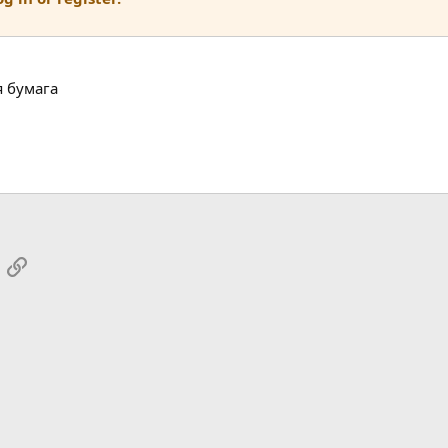
 бумага
App
mail
Link