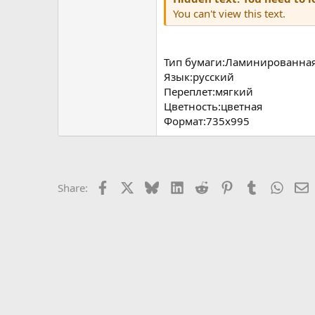
You can't view this text.
Тип бумаги:Ламинированная
Язык:русский
Переплет:мягкий
Цветность:цветная
Формат:735х995
Facebook
X
Bluesky
LinkedIn
Reddit
Pinterest
Tumblr
Whats
E
Share: