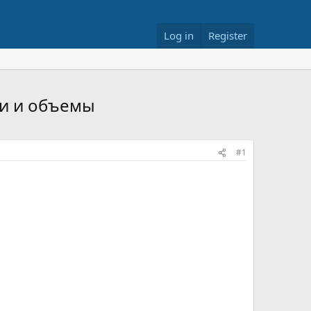
Log in
Register
ти и объемы
#1