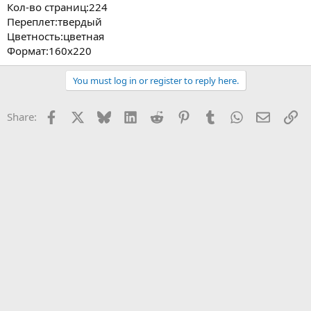
Кол-во страниц:224
Переплет:твердый
Цветность:цветная
Формат:160x220
You must log in or register to reply here.
Facebook
X
Bluesky
LinkedIn
Reddit
Pinterest
Tumblr
WhatsApp
Email
Li
Share: