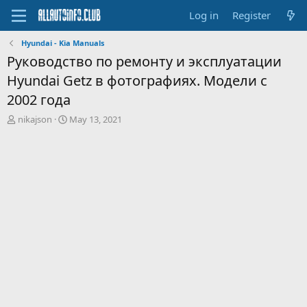
Log in
Register
Hyundai - Kia Manuals
Руководство по ремонту и эксплуатации
Hyundai Getz в фотографиях. Модели с
2002 года
T
S
nikajson
May 13, 2021
h
t
r
a
e
r
a
t
d
d
s
a
t
t
a
e
r
t
e
r