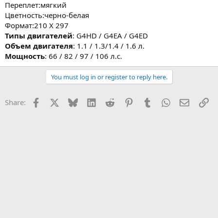
Переплет:мягкий
Цветность:черно-белая
Формат:210 Х 297
Типы двигателей
: G4HD / G4EA / G4ED
Объем двигателя
: 1.1 / 1.3/1.4 / 1.6 л.
Мощность
: 66 / 82 / 97 / 106 л.с.
You must log in or register to reply here.
Facebook
X
Bluesky
LinkedIn
Reddit
Pinterest
Tumblr
WhatsApp
Email
Li
Share: