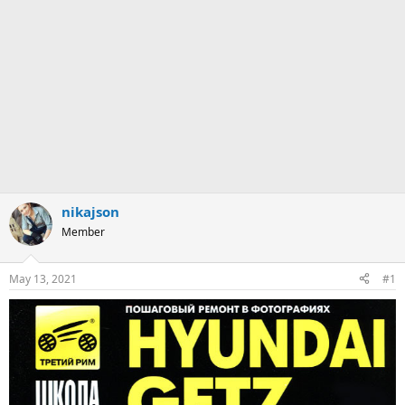
nikajson
Member
May 13, 2021
#1