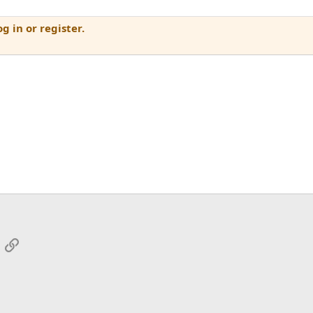
g in or register.
App
mail
Link