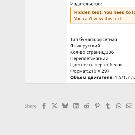
Издательство:
Hidden text. You need to lo
You can't view this text.
Тип бумаги:офсетная
Язык:русский
Кол-во страниц:336
Переплет:мягкий
Цветность:черно-белая
Формат:210 Х 297
Объем двигателя:
1.5/1.7 л.
Facebook
X
Bluesky
LinkedIn
Reddit
Pinterest
Tumblr
Whats
E
Share: