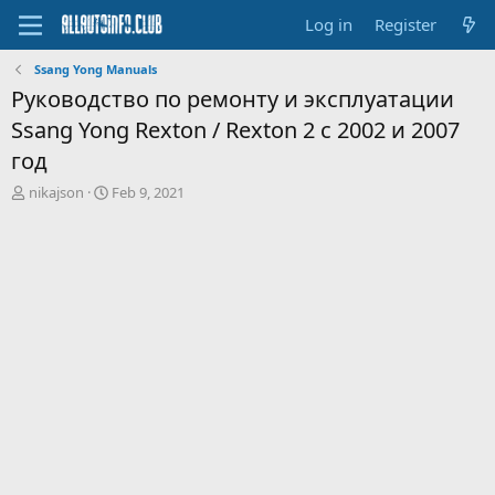
Log in
Register
Ssang Yong Manuals
Руководство по ремонту и эксплуатации
Ssang Yong Rexton / Rexton 2 с 2002 и 2007
год
T
S
nikajson
Feb 9, 2021
h
t
r
a
e
r
a
t
d
d
s
a
t
t
a
e
r
t
e
r