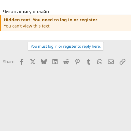
Читать книгу онлайн
Hidden text. You need to log in or register.
You can't view this text.
You must log in or register to reply here.
Facebook
X
Bluesky
LinkedIn
Reddit
Pinterest
Tumblr
WhatsApp
Email
Li
Share: