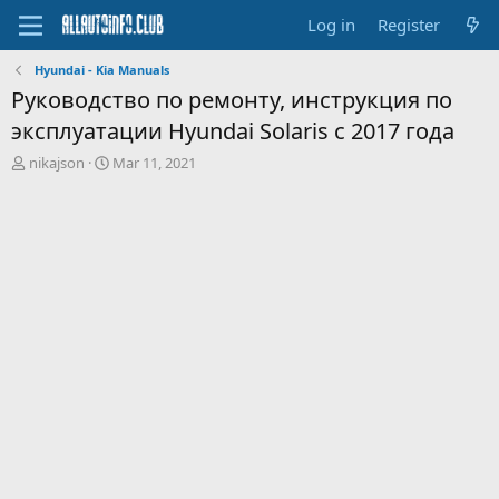
Log in
Register
Hyundai - Kia Manuals
Руководство по ремонту, инструкция по
эксплуатации Hyundai Solaris с 2017 года
T
S
nikajson
Mar 11, 2021
h
t
r
a
e
r
a
t
d
d
s
a
t
t
a
e
r
t
e
r