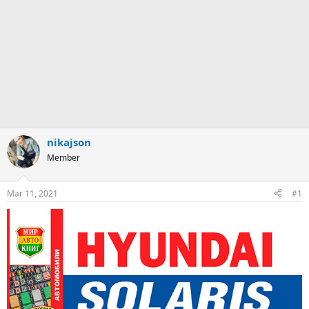
nikajson
Member
Mar 11, 2021
#1