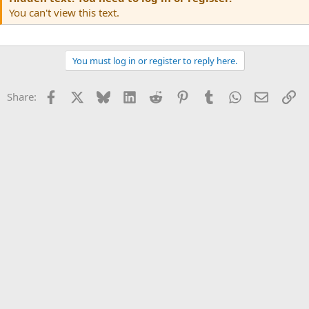
You can't view this text.
You must log in or register to reply here.
Facebook
X
Bluesky
LinkedIn
Reddit
Pinterest
Tumblr
WhatsApp
Email
Li
Share: