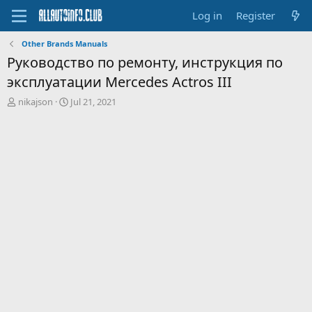
Log in
Register
Other Brands Manuals
Руководство по ремонту, инструкция по
эксплуатации Mercedes Actros III
T
S
nikajson
Jul 21, 2021
h
t
r
a
e
r
a
t
d
d
s
a
t
t
a
e
r
t
e
r