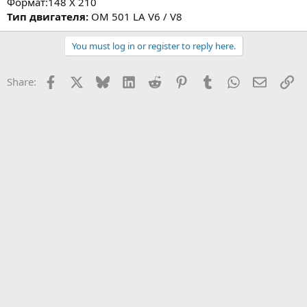
Формат:148 Х 210
Тип двигателя:
ОМ 501 LA V6 / V8
You must log in or register to reply here.
Facebook
X
Bluesky
LinkedIn
Reddit
Pinterest
Tumblr
WhatsApp
Email
Li
Share: