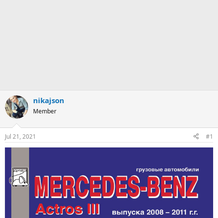
nikajson
Member
Jul 21, 2021
#1