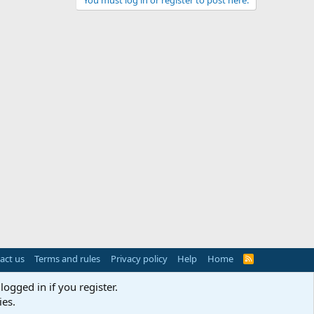
You must log in or register to post here.
act us
Terms and rules
Privacy policy
Help
Home
R
S
S
logged in if you register.
ies.