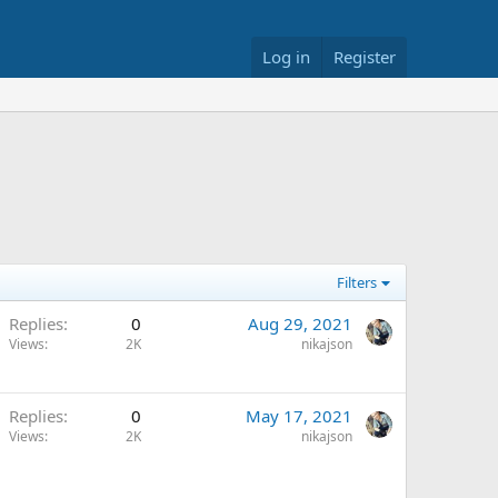
Log in
Register
Filters
Replies
0
Aug 29, 2021
Views
2K
nikajson
Replies
0
May 17, 2021
Views
2K
nikajson