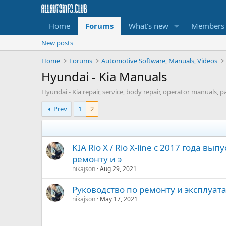
Home
Forums
What's new
Members
New posts
Home
Forums
Automotive Software, Manuals, Videos
Hyundai - Kia Manuals
Hyundai - Kia repair, service, body repair, operator manuals, p
Prev
1
2
KIA Rio X / Rio X-line с 2017 года вы
ремонту и э
nikajson
Aug 29, 2021
Руководство по ремонту и эксплуата
nikajson
May 17, 2021